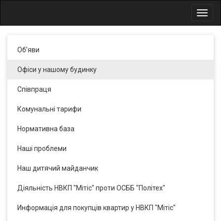
Toggl
navig
Об'яви
Офіси у нашому будинку
Співпраця
Комунальні тарифи
Нормативна база
Наші проблеми
Наш дитячий майданчик
Діяльність НВКП "Мітіс" проти ОСББ "Політех"
Информація для покупців квартир у НВКП "Мітіс"